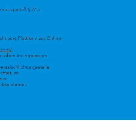
ummer gemäß § 27 a
lt eine Plattform zur Online-
s/odr/
.
Sie oben im Impressum.
ersalschlichtungsstelle
ichtet, an
iner
teilzunehmen.