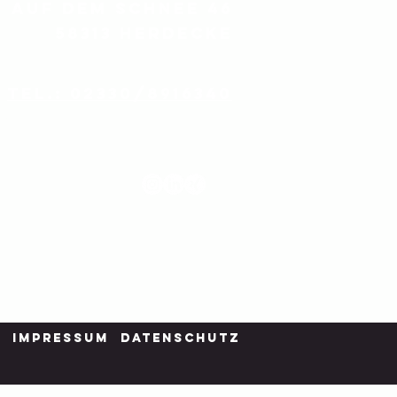
Auf dem Schnee 46
58313 Herdecke
Tel.: 02330/8916340
@kuepper-kaelte.de
Impressum
Datenschutz