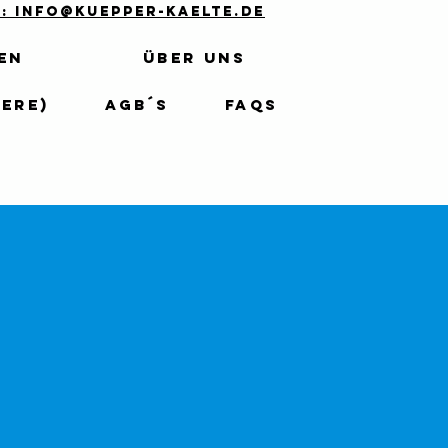
l: info@kuepper-kaelte.de
en
Über uns
ere)
AGB´s
FAQs