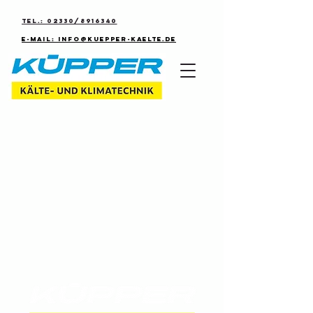
Tel.: 02330/8916340
E-Mail: info@kuepper-kaelte.de
Portfoli
o